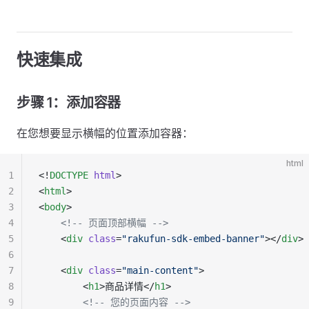
快速集成
步骤 1：添加容器
在您想要显示横幅的位置添加容器：
html
1
<!
DOCTYPE
 html
>
2
<
html
>
3
<
body
>
4
    <!-- 页面顶部横幅 -->
5
    <
div
 class
=
"rakufun-sdk-embed-banner"
></
div
>
6
7
    <
div
 class
=
"main-content"
>
8
        <
h1
>商品详情</
h1
>
9
        <!-- 您的页面内容 -->