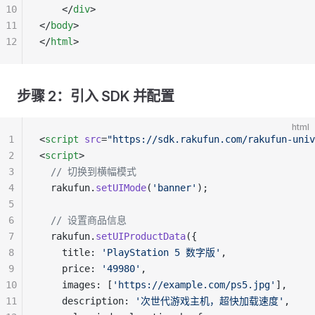
10
    </
div
>
11
</
body
>
12
</
html
>
步骤 2：引入 SDK 并配置
html
1
<
script
 src
=
"https://sdk.rakufun.com/rakufun-univ
2
<
script
>
3
  // 切换到横幅模式
4
  rakufun.
setUIMode
(
'banner'
);
5
6
  // 设置商品信息
7
  rakufun.
setUIProductData
({
8
    title: 
'PlayStation 5 数字版'
,
9
    price: 
'49980'
,
10
    images: [
'https://example.com/ps5.jpg'
],
11
    description: 
'次世代游戏主机，超快加载速度'
,