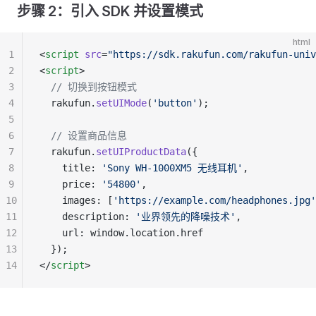
步骤 2：引入 SDK 并设置模式
html
1
<
script
 src
=
"https://sdk.rakufun.com/rakufun-univ
2
<
script
>
3
  // 切换到按钮模式
4
  rakufun.
setUIMode
(
'button'
);
5
6
  // 设置商品信息
7
  rakufun.
setUIProductData
({
8
    title: 
'Sony WH-1000XM5 无线耳机'
,
9
    price: 
'54800'
,
10
    images: [
'https://example.com/headphones.jpg'
11
    description: 
'业界领先的降噪技术'
,
12
    url: window.location.href
13
  });
14
</
script
>