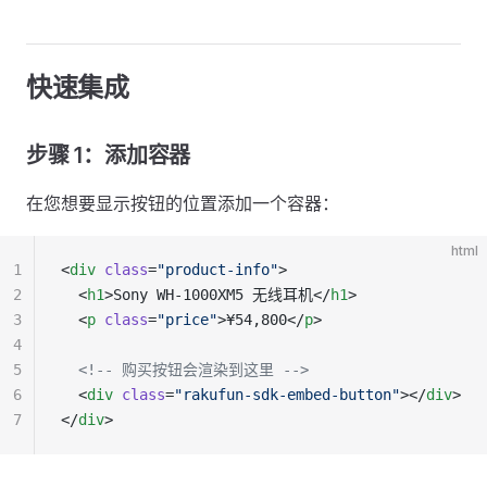
快速集成
步骤 1：添加容器
在您想要显示按钮的位置添加一个容器：
html
1
<
div
 class
=
"product-info"
>
2
  <
h1
>Sony WH-1000XM5 无线耳机</
h1
>
3
  <
p
 class
=
"price"
>¥54,800</
p
>
4
5
  <!-- 购买按钮会渲染到这里 -->
6
  <
div
 class
=
"rakufun-sdk-embed-button"
></
div
>
7
</
div
>