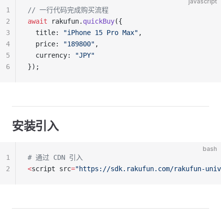
javascript
1
// 一行代码完成购买流程
2
await
 rakufun.
quickBuy
({
3
  title: 
"iPhone 15 Pro Max"
,
4
  price: 
"189800"
,
5
  currency: 
"JPY"
6
});
安装引入
bash
1
# 通过 CDN 引入
2
<
script src
=
"https://sdk.rakufun.com/rakufun-univ